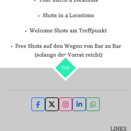
Shots in 4 Locations
Welcome Shots am Treffpunkt
Free Shots auf den Wegen von Bar zu Bar
(solange der Vorrat reicht)
TOP
F
X
I
L
W
a
n
i
h
c
s
n
a
e
t
k
t
LINKS