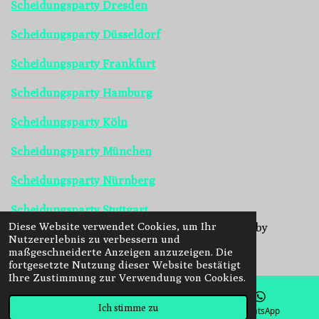
Scheidungsparty Dresden
Scheidungsparty Düsseldorf
Scheidungsparty Frankfurt
Scheidungsparty Hamburg
Scheidungsparty Köln
Scheidungsparty München
Scheidungsparty Nürnberg
Scheidungsparty Stuttgart
Diese Website verwendet Cookies, um Ihr
© Copyright 2022 -
2026 | All Rights Reserved by
Nutzererlebnis zu verbessern und
Rodrigues, Events
maßgeschneiderte Anzeigen anzuzeigen. Die
fortgesetzte Nutzung dieser Website bestätigt
Ihre Zustimmung zur Verwendung von Cookies.
Ich stimme zu
E-Mail
Facebook
WhatsApp