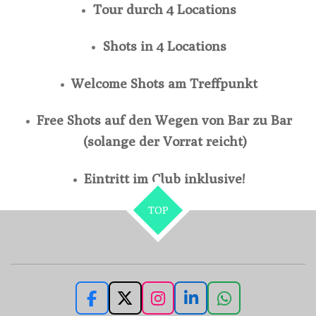
Tour durch 4 Locations
Shots in 4 Locations
Welcome Shots am Treffpunkt
Free Shots auf den Wegen von Bar zu Bar
(solange der Vorrat reicht)
Eintritt im Club inklusive!
TOP
F
X
I
L
W